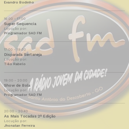
Evandro Bodinho
16:00 - 17:00
Super Sequencia
Locução por:
Programador SAD FM
17:00 - 19:00
Disparada Sertaneja
Locução por:
Tião Rabelo
19:00 - 20:00
Show de Bola
Locução por:
Programador SAD FM
20:00 - 20:40
As Mais Tocadas 2ª Edição
Locução por:
Jhonatan Ferreira