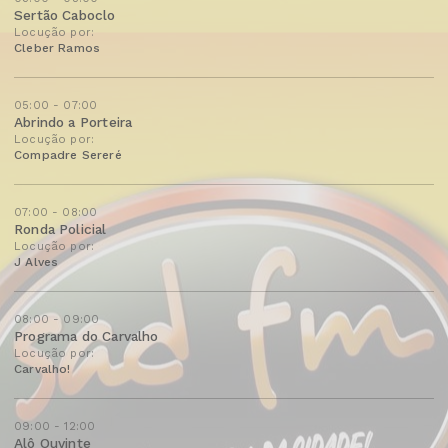
Sertão Caboclo
Locução por:
Cleber Ramos
05:00 - 07:00
Abrindo a Porteira
Locução por:
Compadre Sereré
07:00 - 08:00
Ronda Policial
Locução por:
J Alves
08:00 - 09:00
Programa do Carvalho
Locução por:
Carvalho!
09:00 - 12:00
Alô Ouvinte