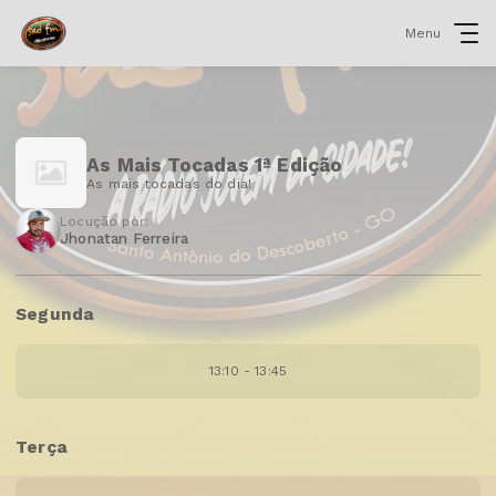
Menu
As Mais Tocadas 1ª Edição
As mais tocadas do dia!
Locução por:
Jhonatan Ferreira
Segunda
13:10 - 13:45
Terça