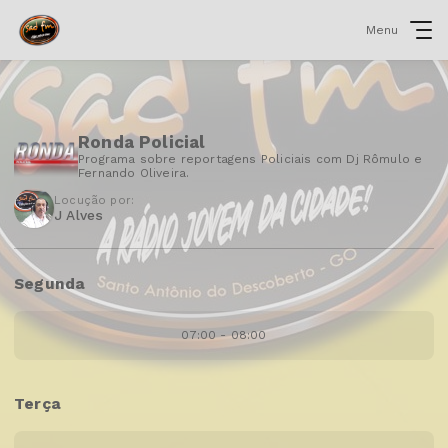
Menu
Ronda Policial
Programa sobre reportagens Policiais com Dj Rômulo e
Fernando Oliveira.
Locução por:
J Alves
Segunda
07:00 - 08:00
Terça