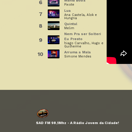
Mania Boba
6
Pixote
Lua
7
Ana Castela, Alok e
Hungria
Quintal
8
Melim
Nem Pra ser Solteri
9
Eu Presto
hiago Carvalho, Hugo e
Guilherme
Arruma a Mala
10
Simone Mendes
SAD FM 98,1Mhz - A Rádio Jovem da Cidade!