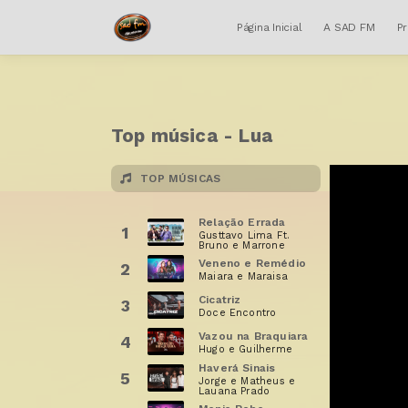
Página Inicial
A SAD FM
P
Top música - Lua
TOP MÚSICAS
Relação Errada
1
Gusttavo Lima Ft.
Bruno e Marrone
Veneno e Remédio
2
Maiara e Maraisa
Cicatriz
3
Doce Encontro
Vazou na Braquiara
4
Hugo e Guilherme
Haverá Sinais
5
Jorge e Matheus e
Lauana Prado