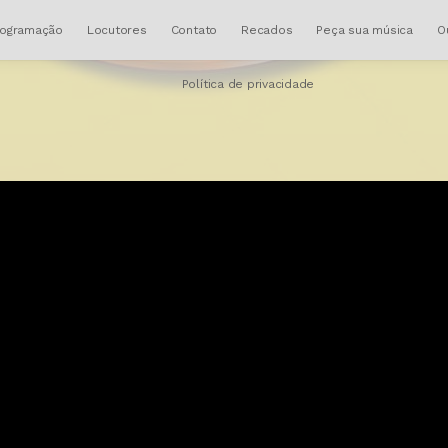
rogramação
Locutores
Contato
Recados
Peça sua música
O
Política de privacidade