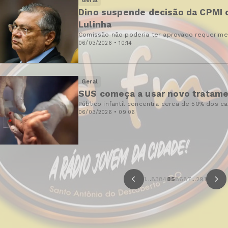
Geral
Dino suspende decisão da CPMI d
Lulinha
Comissão não poderia ter aprovado requerimen
06/03/2026 • 10:14
Geral
SUS começa a usar novo tratamen
Público infantil concentra cerca de 50% dos c
06/03/2026 • 09:06
1
...
83
84
85
86
87
...
291