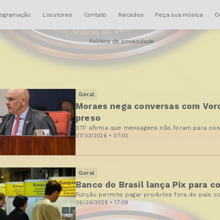
rogramação
Locutores
Contato
Recados
Peça sua música
O
Política de privacidade
Geral
Moraes nega conversas com Vorc
preso
STF afirma que mensagens não foram para con
07/03/2026 • 07:02
Geral
Banco do Brasil lança Pix para 
Função permite pagar produtos fora do país 
06/03/2026 • 17:08