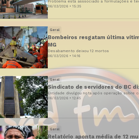
Problema está asssociado a formulações e te
06/03/2026 • 15:35
Geral
Bombeiros resgatam última víti
MG
Desabamento deixou 12 mortos
06/03/2026 • 14:16
Geral
Sindicato de servidores do BC di
Entidade divulgou nota após operação sobre 
06/03/2026 • 12:45
Geral
Relatório aponta média de 12 mul