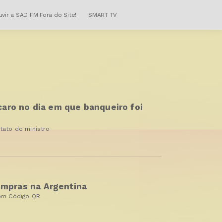
uvir a SAD FM Fora do Site!
SMART TV
aro no dia em que banqueiro foi
tato do ministro
compras na Argentina
com Código QR