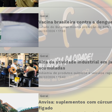
Geral
Vacina brasileira contra a dengu
Estudo do Butantan mostra proteção de 80% c
06/03/2026 • 17:03
Geral
Alta da atividade industrial em 
acumuladas
Indústria de produtos químicos e veículos regi
06/03/2026 • 15:43
Geral
Anvisa: suplementos com cúrcum
fígado