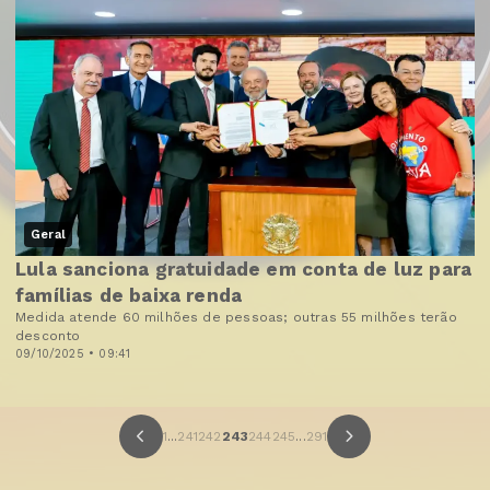
Geral
Lula sanciona gratuidade em conta de luz para
famílias de baixa renda
Medida atende 60 milhões de pessoas; outras 55 milhões terão
desconto
09/10/2025 • 09:41
1
...
241
242
243
244
245
...
291