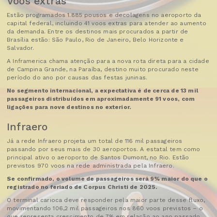
Voos extras
Estão programados 1.885 pousos e decolagens no aeroporto da
capital federal, incluindo 41 voos extras para atender ao aumento
da demanda. Entre os destinos mais procurados a partir de
Brasília estão: São Paulo, Rio de Janeiro, Belo Horizonte e
Salvador.
A Inframerica chama atenção para a nova rota direta para a cidade
de Campina Grande, na Paraíba, destino muito procurado neste
período do ano por causas das festas juninas.
No segmento internacional, a expectativa é de cerca de 13 mil
passageiros distribuídos em aproximadamente 91 voos, com
ligações para nove destinos no exterior.
Infraero
Já a rede Infraero projeta um total de 116 mil passageiros
passando por seus mais de 30 aeroportos. A estatal tem como
principal ativo o aeroporto de Santos Dumont, no Rio. Estão
previstos 970 voos na rede administrada pela Infraero.
Se confirmado, o volume de passageiros será 9% maior do que o
registrado no feriado de Corpus Christi de 2025.
O terminal carioca deve responder pela maior parte desse fluxo,
movimentando 106,2 mil passageiros nos 860 voos previstos – o
que representa crescimento de 7% em relação ao ano passado.