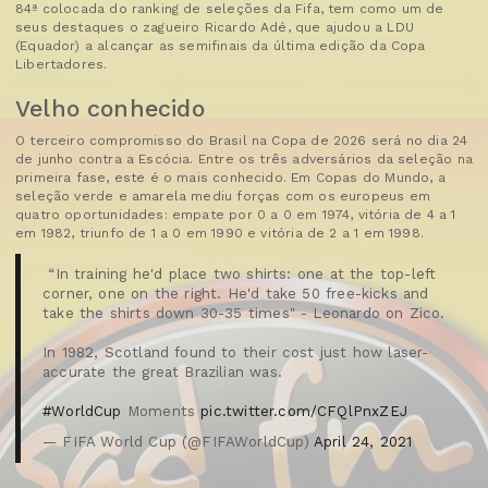
84ª colocada do ranking de seleções da Fifa, tem como um de
seus destaques o zagueiro Ricardo Adé, que ajudou a LDU
(Equador) a alcançar as semifinais da última edição da Copa
Libertadores.
Velho conhecido
O terceiro compromisso do Brasil na Copa de 2026 será no dia 24
de junho contra a Escócia. Entre os três adversários da seleção na
primeira fase, este é o mais conhecido. Em Copas do Mundo, a
seleção verde e amarela mediu forças com os europeus em
quatro oportunidades: empate por 0 a 0 em 1974, vitória de 4 a 1
em 1982, triunfo de 1 a 0 em 1990 e vitória de 2 a 1 em 1998.
️ “In training he'd place two shirts: one at the top-left
corner, one on the right. He'd take 50 free-kicks and
take the shirts down 30-35 times" - Leonardo on Zico.
In 1982, Scotland found to their cost just how laser-
accurate the great Brazilian was.
#WorldCup
Moments
pic.twitter.com/CFQlPnxZEJ
— FIFA World Cup (@FIFAWorldCup)
April 24, 2021