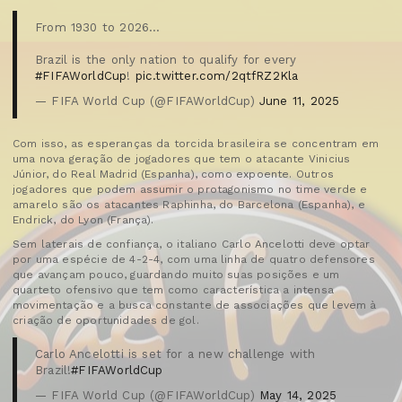
From 1930 to 2026...
Brazil is the only nation to qualify for every
#FIFAWorldCup
!
pic.twitter.com/2qtfRZ2Kla
— FIFA World Cup (@FIFAWorldCup)
June 11, 2025
Com isso, as esperanças da torcida brasileira se concentram em
uma nova geração de jogadores que tem o atacante Vinicius
Júnior, do Real Madrid (Espanha), como expoente. Outros
jogadores que podem assumir o protagonismo no time verde e
amarelo são os atacantes Raphinha, do Barcelona (Espanha), e
Endrick, do Lyon (França).
Sem laterais de confiança, o italiano Carlo Ancelotti deve optar
por uma espécie de 4-2-4, com uma linha de quatro defensores
que avançam pouco, guardando muito suas posições e um
quarteto ofensivo que tem como característica a intensa
movimentação e a busca constante de associações que levem à
criação de oportunidades de gol.
Carlo Ancelotti is set for a new challenge with
Brazil!
#FIFAWorldCup
— FIFA World Cup (@FIFAWorldCup)
May 14, 2025