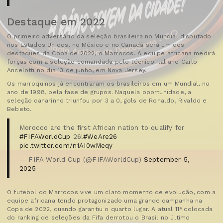
Destaque em 2022
O primeiro adversário da seleção brasileira no Mundial disputado
nos Estados Unidos, no México e no Canadá será um dos
destaques da Copa de 2022, o Marrocos. A equipe africana medirá
forças com a seleção comandada pelo técnico italiano Carlo
Ancelotti no dia 13 de junho, em Nova Jersey.
Os marroquinos já encontraram os brasileiros em um Mundial, no
ano de 1998, pela fase de grupos. Naquela oportunidade, a
seleção canarinho triunfou por 3 a 0, gols de Ronaldo, Rivaldo e
Bebeto.
Morocco are the first African nation to qualify for
#FIFAWorldCup
26!
#WeAre26
pic.twitter.com/n1AI0wMeqy
— FIFA World Cup (@FIFAWorldCup)
September 5,
2025
O futebol do Marrocos vive um claro momento de evolução, com a
equipe africana tendo protagonizado uma grande campanha na
Copa de 2022, quando garantiu o quarto lugar. A atual 11ª colocada
do ranking de seleções da Fifa derrotou o Brasil no último