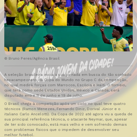
© Bruno Peres/Agência Brasil
A seleção brasileira inicia a sua jornada em busca do tão sonhado
hexacampeonato da Copa do Mundo no Grupo C da competição,
no qual medirá forças com Marrocos, Escócia e Haiti. O torneio,
que terá como sede Estados Unidos, México e Canadá, será
disputado entre 11 de junho e 19 de julho.
O Brasil chega à competição após um ciclo no qual teve quatro
técnicos (Ramon Menezes, Fernando Diniz, Dorival Júnior e o
italiano Carlo Ancelotti). Da Copa de 2022 até agora viu a queda de
sua principal referência técnica, o atacante Neymar, que, apesar
de ter sido convocado, está mais velho e vem sofrendo demais
com problemas físicos que o impedem de desenvolver seu
melhor futebol.