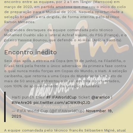
encontro entre as equipes, por 2 a 1 em Tânger (Marrocos) em
março de 2023, em partida amistosa que marcou o início do ciclo
de preparação para o Mundial de 2026. Naquela oportunidade a
seleção brasileira era dirigida, de forma interina, pelo técnico
Ramon Menezes.
Os grandes destaques da equipe comandada pelo técnico
Mohamed Ouahbi são o lateral Achraf Hakimi, do PSG (França), e o
goleiro Yassine Bounou, que defende o Al-Hilal (Arábia Saudita).
Encontro inédito
Seis dias após a estreia na Copa (em 19 de junho), na Filadélfia, o
Brasil terá pela frente o único adversário da primeira fase contra
o qual nunca mediu forças em Copas do Mundo, o Haiti. A seleção
caribenha, que retorna a uma Copa do Mundo após um hiato de
mais de 50 anos, já enfrentou o Brasil em três oportunidades,
com 100% de aproveitamento da seleção brasileira.
Haiti punch their
#FIFAWorldCup
ticket ️
@aramco
|
#WeAre26
pic.twitter.com/aCWKI9q2JD
— FIFA World Cup (@FIFAWorldCup)
November 19,
2025
A equipe comandada pelo técnico francês Sébastien Migné, atual