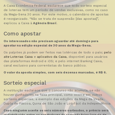
A Caixa Econômica Federal esclarece que todo sorteio especial
de loterias tem um período de vendas exclusivas, como no caso
da Mega-Sena 30 anos. Por este motivo, o calendário de apostas
é reorganizado. “Não se trata de suspensão [das apostas]”,
explicou a Caixa à
Agência Brasi
l.
Como apostar
Os interessados não precisam aguardar até domingo para
apostar na edição especial de 30 anos da Mega-Sena.
Os palpites já podem ser feitos nas lotéricas de todo o país;
pelo
site
Loterias Caixa
e
aplicativo da Caixa
, disponível para usuários
das plataformas Android e iOS; e pelo internet Banking Caixa,
canal exclusivo para correntistas do banco público.
O valor da aposta simples, com seis dezenas marcadas, é R$ 6.
Sorteio especial
A instituição esclarece que o concurso não acumula, se não
houver ganhadores na faixa principal, como ocorre em outros
sorteios especiais, a exemplo das edições da Mega da Virada,
Dupla de Páscoa, Quina de São João e Lotofácil da Independência.
Caso ninguém acerte os seis números sorteados, o prêmio será
redistribuído entre os acertadores da segunda faixa (acerto de