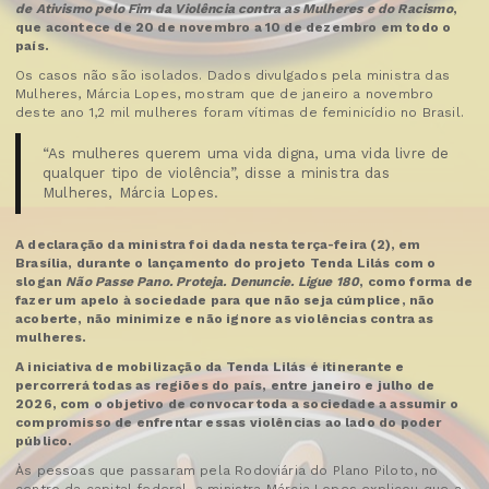
de Ativismo pelo Fim da Violência contra as Mulheres e do Racismo
,
que acontece de 20 de novembro a 10 de dezembro em todo o
país.
Os casos não são isolados. Dados divulgados pela ministra das
Mulheres, Márcia Lopes, mostram que de janeiro a novembro
deste ano 1,2 mil mulheres foram vítimas de feminicídio no Brasil.
“As mulheres querem uma vida digna, uma vida livre de
qualquer tipo de violência”, disse a ministra das
Mulheres, Márcia Lopes.
A declaração da ministra foi dada nesta terça-feira (2), em
Brasília, durante o lançamento do projeto Tenda Lilás com o
slogan
Não Passe Pano. Proteja. Denuncie. Ligue 180
, como forma de
fazer um apelo à sociedade para que não seja cúmplice, não
acoberte, não minimize e não ignore as violências contra as
mulheres.
A iniciativa de mobilização da Tenda Lilás é itinerante e
percorrerá todas as regiões do país, entre janeiro e julho de
2026, com o objetivo de convocar toda a sociedade a assumir o
compromisso de enfrentar essas violências ao lado do poder
público.
Às pessoas que passaram pela Rodoviária do Plano Piloto, no