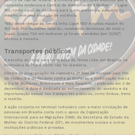
centro da capital federal, a ministra Márcia Lopes explicou que a
campanha evidencia a Central de Atendimento à Mulher – o Ligue
180, como canal de denúncia para quem presencia, suspeita ou
mesmo vive uma situação de violência.
“Não deixe chegar ao fim da linha. Ligue 180! A nossa equipe do
180 tem 350 mulheres falando, recebendo denúncias de todo o
Brasil. Quase 700 mil mulheres já foram atendidas [em 2025]”,
afirmou a ministra.
Transportes públicos
A escolha do local para instalação da Tenda Lilás, em Brasília, na
Rodoviária do Plano Piloto não foi aleatória.
Dentro da programação da campanha
21 Dias de Ativismo pelo Fim
da Violência e do Racismo contra as Mulheres,
a mobilização marca
o Dia M: Mulheres, Mobilidade e Mais Respeito, celebrado em 2 de
dezembro. A data é dedicada ao enfrentamento do assédio e da
importunação sexual nos transportes públicos, como ônibus, trens
e metrôs.
A ação conjunta no terminal rodoviário com a maior circulação de
pessoas em Brasília conta com o apoio da Organização
Internacional para as Migrações (OIM); da Secretaria de Estado da
Mulher do Distrito Federal (DF), de movimentos sociais e outras
instituições públicas e privadas.