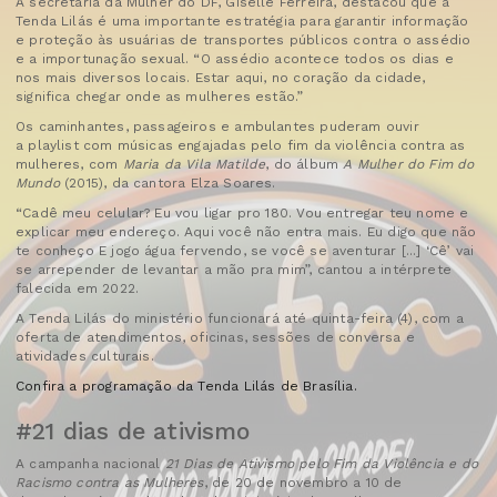
A secretária da Mulher do DF, Giselle Ferreira, destacou que a
Tenda Lilás é uma importante estratégia para garantir informação
e proteção às usuárias de transportes públicos contra o assédio
e a importunação sexual. “O assédio acontece todos os dias e
nos mais diversos locais. Estar aqui, no coração da cidade,
significa chegar onde as mulheres estão.”
Os caminhantes, passageiros e ambulantes puderam ouvir
a playlist com músicas engajadas pelo fim da violência contra as
mulheres, com
Maria da Vila Matilde
, do álbum
A Mulher do Fim do
Mundo
(2015), da cantora Elza Soares.
“Cadê meu celular? Eu vou ligar pro 180. Vou entregar teu nome e
explicar meu endereço. Aqui você não entra mais. Eu digo que não
te conheço E jogo água fervendo, se você se aventurar [...] ‘Cê’ vai
se arrepender de levantar a mão pra mim”, cantou a intérprete
falecida em 2022.
A Tenda Lilás do ministério funcionará até quinta-feira (4), com a
oferta de atendimentos, oficinas, sessões de conversa e
atividades culturais.
Confira a programação da Tenda Lilás de Brasília.
#21 dias de ativismo
A campanha nacional
21 Dias de Ativismo pelo Fim da Violência e do
Racismo contra as Mulheres
, de 20 de novembro a 10 de