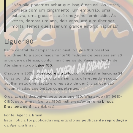
“Nós não podemos achar que isso é natural. Às vezes,
começa com um xingamento, um empurrão, uma
palavra, uma grosseria, até chegar no feminicídio. Às
vezes, demora um ano, dois anos, até a mulher ser
morta. Temos que fazer um grande esforço nacional.”
Ligue 180
Parte central da campanha nacional, o Ligue 180 prestou
atendimento a aproximadamente 16 milhões de pessoas em 20
anos de existência, conforme números do Painel da Rede de
Atendimento do
Ligue 180
.
Criado em 2005, o
serviço é gratuito
, confidencial e funciona 24
horas por dia, todos os dias da semana, oferecendo escuta,
acolhimento, orientação e o registro de denúncias que são
encaminhadas aos órgãos competentes.
O canal está disponível pelo telefone 180, WhatsApp (61) 9610-
0180, pelo e-mail (central180@mulheres.gov.br) e na
Língua
Brasileira de Sinais
(Libras).
Fonte: Agência Brasil
Esta notícia foi publicada respeitando as
políticas de reprodução
da Agência Brasil.