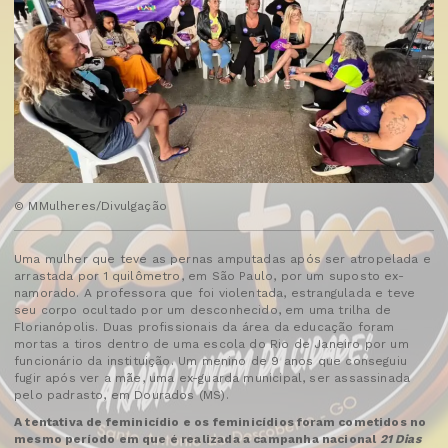
© MMulheres/Divulgação
Uma mulher que teve as pernas amputadas após ser atropelada e
arrastada por 1 quilômetro, em São Paulo, por um suposto ex-
namorado. A professora que foi violentada, estrangulada e teve
seu corpo ocultado por um desconhecido, em uma trilha de
Florianópolis. Duas profissionais da área da educação foram
mortas a tiros dentro de uma escola do Rio de Janeiro por um
funcionário da instituição. Um menino de 9 anos que conseguiu
fugir após ver a mãe, uma ex-guarda municipal, ser assassinada
pelo padrasto, em Dourados (MS).
A tentativa de feminicídio e os feminicídios foram cometidos no
mesmo período em que é realizada a campanha nacional
21 Dias