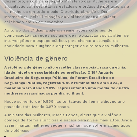
dezembro, é coordenada pelo Ministério das Mulheres em
articulação com secretarias estaduais e órgãos de políticas para
as mulheres em todo o país. O período abrange o Dia
Internacional pela Eliminação da Violência contra a Mulher,
celebrado em 25 de novembro.
Ao longo dos 21 dias, a agenda reúne ações culturais, de
comunicação nas redes sociais e de mobilização social, além de
intervenções no espaço público, para chamar a atenção da
sociedade para a urgência de proteger os direitos das mulheres.
Violência de gênero
A violência de gênero não escolhe classe social, raça ou etnia,
idade, nível de escolaridade ou profissão. O 19º Anuário
Brasileiro de Segurança Pública, do Fórum Brasileiro de
Segurança Pública, registrou 1.492 feminicídios em 2024, o
maior número desde 2015, representando uma média de quatro
mulheres assassinadas por dia no Brasil.
Houve aumento de 19,52% nas tentativas de feminicídio, no ano
passado, totalizando 3.870 casos.
A ministra das Mulheres, Márcia Lopes, alerta que a violência
começa de forma silenciosa e escala para níveis mais altos. Ainda
assim, muitas mulheres sequer imaginam que sofrem alguns tipos
de violências.