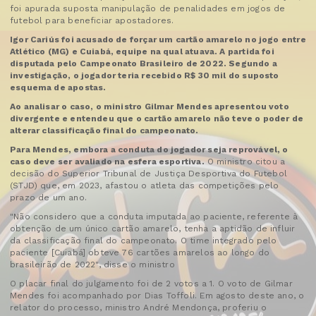
foi apurada suposta manipulação de penalidades em jogos de
futebol para beneficiar apostadores.
Igor Cariús foi acusado de forçar um cartão amarelo no jogo entre
Atlético (MG) e Cuiabá, equipe na qual atuava. A partida foi
disputada pelo Campeonato Brasileiro de 2022. Segundo a
investigação, o jogador teria recebido R$ 30 mil do suposto
esquema de apostas.
Ao analisar o caso, o ministro Gilmar Mendes apresentou voto
divergente e entendeu que o cartão amarelo não teve o poder de
alterar classificação final do campeonato.
Para Mendes, embora a conduta do jogador seja reprovável, o
caso deve ser avaliado na esfera esportiva.
O ministro citou a
decisão do Superior Tribunal de Justiça Desportiva do Futebol
(STJD) que, em 2023, afastou o atleta das competições pelo
prazo de um ano.
"Não considero que a conduta imputada ao paciente, referente à
obtenção de um único cartão amarelo, tenha a aptidão de influir
da classificação final do campeonato. O time integrado pelo
paciente [Cuiabá] obteve 76 cartões amarelos ao longo do
brasileirão de 2022", disse o ministro
O placar final do julgamento foi de 2 votos a 1. O voto de Gilmar
Mendes foi acompanhado por Dias Toffoli. Em agosto deste ano, o
relator do processo, ministro André Mendonça, proferiu o