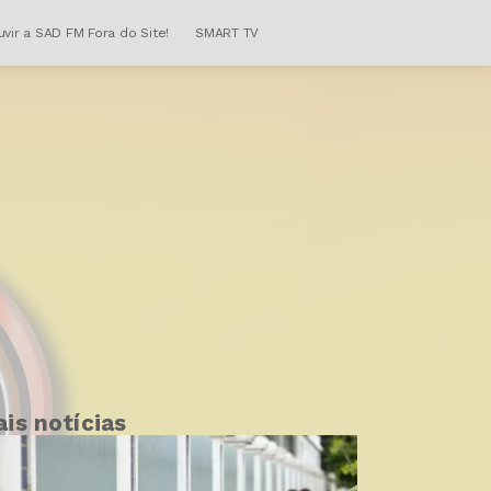
uvir a SAD FM Fora do Site!
SMART TV
is notícias