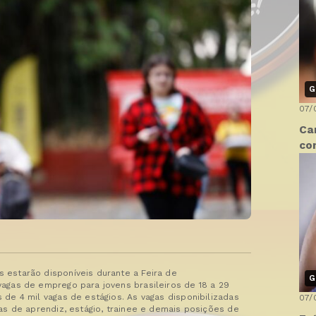
G
07/
Ca
co
 estarão disponíveis durante a Feira de
G
agas de emprego para jovens brasileiros de 18 a 29
de 4 mil vagas de estágios. As vagas disponibilizadas
07/
as de aprendiz, estágio, trainee e demais posições de