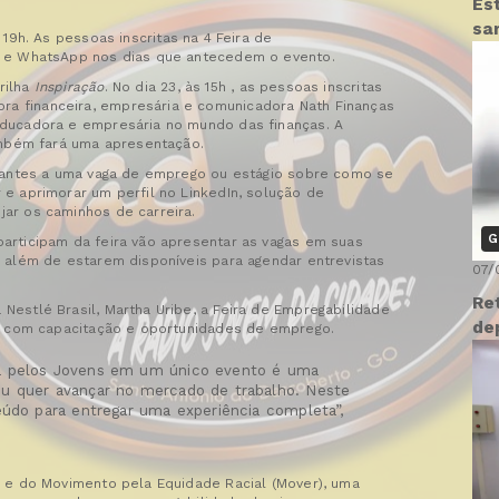
Es
sa
 19h. As pessoas inscritas na 4 Feira de
l e WhatsApp nos dias que antecedem o evento.
rilha
Inspiração
. No dia 23, às 15h , as pessoas inscritas
a financeira, empresária e comunicadora Nath Finanças
educadora e empresária no mundo das finanças. A
também fará uma apresentação.
irantes a uma vaga de emprego ou estágio sobre como se
e aprimorar um perfil no LinkedIn, solução de
ar os caminhos de carreira.
G
articipam da feira vão apresentar as vagas em suas
 além de estarem disponíveis para agendar entrevistas
07/
Re
estlé Brasil, Martha Uribe, a Feira de Empregabilidade
de
ra com capacitação e oportunidades de emprego.
a pelos Jovens em um único evento é uma
u quer avançar no mercado de trabalho. Neste
eúdo para entregar uma experiência completa”,
s e do Movimento pela Equidade Racial (Mover), uma