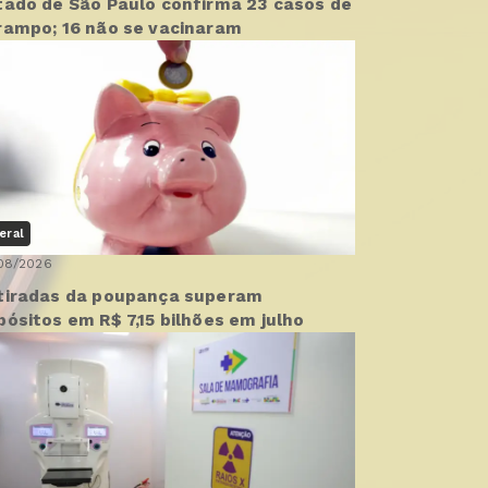
tado de São Paulo confirma 23 casos de
rampo; 16 não se vacinaram
eral
08/2026
tiradas da poupança superam
pósitos em R$ 7,15 bilhões em julho