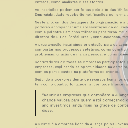
entrada, como analistas e assistentes.
As inscrições podem ser feitas pelo
site
das 15h às
Empregabilidade receberão notificações por e-mai
Neste ano, um dos destaques da programação é a t
poderão acompanhar uma apresentação da educador
com a palestra Caminhos trilhados para torna-me 
diretora de RH da L’oréal Brasil, Anne Jacobson, 
A programação inclui ainda orientação para os asp
comportar nos processos seletivos, como construir 
problemas, criação de marca pessoal e como planej
Recrutadores de todas as empresas participantes p
empresas, explicando as oportunidades na carreira,
com os participantes na plataforma do evento.
Segundo a vice-presidente de recursos humanos da N
tem como objetivo fortalecer a juventude brasilei
“Reunir as empresas que compõem a Alianç
chance valiosa para quem está começando o
ano investimos ainda mais na grade de cont
disse.
A Nestlé é a empresa líder da Aliança pelos Joven