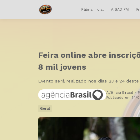
Página Inicial
A SAD FM
P
Feira online abre inscri
8 mil jovens
Evento será realizado nos dias 23 e 24 dest
Agência Brasil - 
Publicado em 14/0
Geral