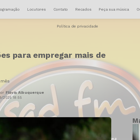
rogramação
Locutores
Contato
Recados
Peça sua música
O
Política de privacidade
ções para empregar mais de
e mês
Por
Flávia Albuquerque
9/2025 18:55
Ma