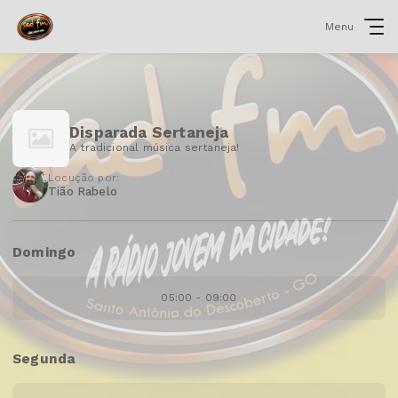
Menu
Disparada Sertaneja
A tradicional música sertaneja!
Locução por:
Tião Rabelo
Domingo
05:00 - 09:00
Segunda