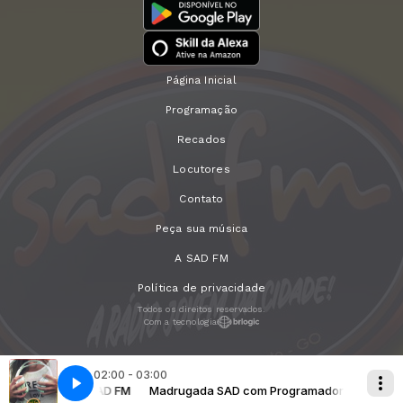
Página Inicial
Programação
Recados
Locutores
Contato
Peça sua música
A SAD FM
Política de privacidade
Todos os direitos reservados.
Com a tecnologia
02:00 - 03:00
Programador SAD FM
- Agora Eu Sei
Madrugada SAD com Programador SAD FM
Zero & Paulo Ricardo - Agora Eu Sei