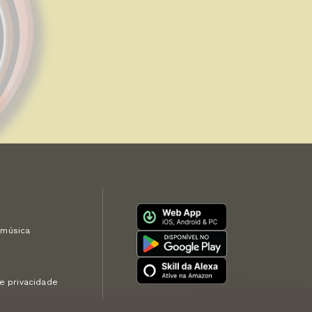
 música
M
de privacidade