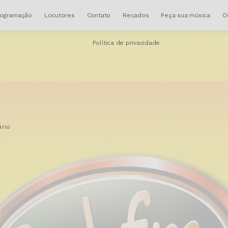
rogramação
Locutores
Contato
Recados
Peça sua música
O
Política de privacidade
rio