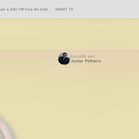
uvir a SAD FM Fora do Site!
SMART TV
Locução por:
Junior Pinheiro